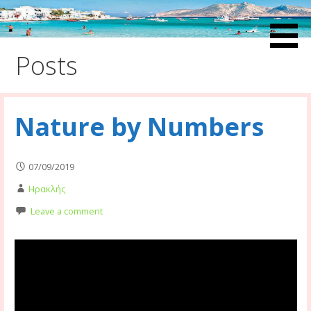
Skip
to
Ευ Ζην Blog
Ευ Ζην Blog
content
Posts
Nature by Numbers
07/09/2019
Ηρακλής
Leave a comment