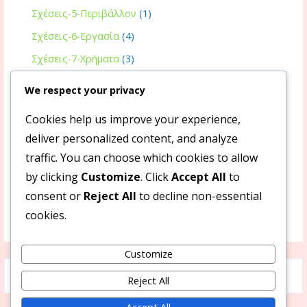
Σχέσεις-5-Περιβάλλον
(1)
Σχέσεις-6-Εργασία
(4)
Σχέσεις-7-Χρήματα
(3)
Υγεία
(2)
We respect your privacy
Κοινωνία
(4)
Cookies help us improve your experience,
Μουσική
(28)
deliver personalized content, and analyze
Όμορφα
(9)
traffic. You can choose which cookies to allow
Πνευματικότητα
(7)
by clicking
Customize
. Click
Accept All
to
consent or
Reject All
to decline non-essential
Ποίηση
(7)
cookies.
Ταινίες
(3)
Customize
Search
Reject All
for: