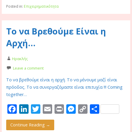
b
e
er
l
e
y
e
Posted in:
Επιχειρηματικότητα
o
dI
n
Li
o
n
g
n
Το να Βρεθούμε Είναι η
k
er
k
Αρχή…
Ηρακλής
Leave a comment
Το να βρεθούμε είναι η αρχή. Το να μένουμε μαζί είναι
πρόοδος. Το να συνεργαζόμαστε είναι επιτυχία !!! Coming
together…
F
Li
T
E
Pr
M
C
S
ac
n
w
m
in
e
o
h
e
k
itt
ai
t
ss
p
ar
Continue Reading →