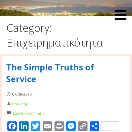
Skip
to
Ευ Ζην Blog
Ευ Ζην Blog
content
Category:
Επιχειρηματικότητα
The Simple Truths of
Service
07/09/2019
Ηρακλής
Leave a comment
F
Li
T
E
Pr
M
C
S