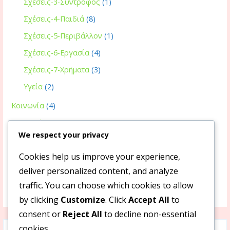
Σχέσεις-3-Σύντροφος
(1)
Σχέσεις-4-Παιδιά
(8)
Σχέσεις-5-Περιβάλλον
(1)
Σχέσεις-6-Εργασία
(4)
Σχέσεις-7-Χρήματα
(3)
Υγεία
(2)
Κοινωνία
(4)
Μουσική
(28)
We respect your privacy
Όμορφα
(9)
Cookies help us improve your experience,
Πνευματικότητα
(7)
deliver personalized content, and analyze
Ποίηση
(7)
traffic. You can choose which cookies to allow
Ταινίες
(3)
by clicking
Customize
. Click
Accept All
to
consent or
Reject All
to decline non-essential
Search
cookies.