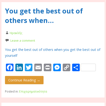
o
n
g
n
You get the best out of
k
er
k
others when…
Ηρακλής
Leave a comment
You get the best out of others when you get the best out of
yourself
F
Li
T
E
Pr
M
C
S
ac
n
w
m
in
e
o
h
e
k
itt
ai
t
ss
p
ar
Continue Reading →
b
e
er
l
e
y
e
Posted in:
Επιχειρηματικότητα
o
dI
n
Li
o
n
g
n