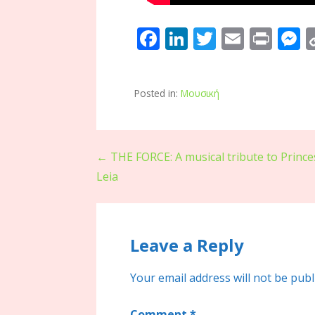
F
Li
T
E
Pr
ac
n
w
m
in
e
e
k
itt
ai
t
s
Posted in:
Μουσική
b
e
er
l
e
o
dI
n
o
n
g
Post
← THE FORCE: A musical tribute to Prince
k
e
Leia
navigation
Leave a Reply
Your email address will not be publ
Comment
*