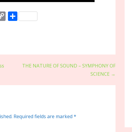
M
C
S
o
h
s
p
ar
y
e
Li
n
ss
THE NATURE OF SOUND – SYMPHONY OF
r
k
SCIENCE →
ished.
Required fields are marked
*