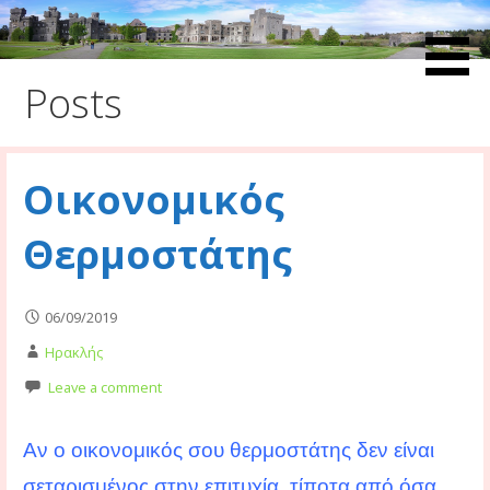
Skip
to
Ευ Ζην Blog
Ευ Ζην Blog
content
Posts
Οικονομικός
Θερμοστάτης
06/09/2019
Ηρακλής
Leave a comment
Αν ο οικονομικός σου θερμοστάτης δεν είναι
σεταρισμένος στην επιτυχία, τίποτα από όσα