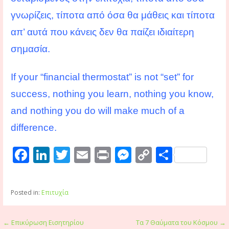
γνωρίζεις, τίποτα από όσα θα μάθεις και τίποτα
απ’ αυτά που κάνεις δεν θα παίζει ιδιαίτερη
σημασία.
If your “financial thermostat” is not “set” for
success, nothing you learn, nothing you know,
and nothing you do will make much of a
difference.
F
Li
T
E
Pr
M
C
S
ac
n
w
m
in
e
o
h
e
k
itt
ai
t
ss
p
ar
Posted in:
Επιτυχία
b
e
er
l
e
y
e
o
dI
n
Li
Post
← Επικύρωση Εισητηρίου
Τα 7 Θαύματα του Κόσμου →