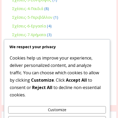
Σχέσεις-4-Παιδιά
(8)
Σχέσεις-5-Περιβάλλον
(1)
Σχέσεις-6-Εργασία
(4)
Σχέσεις-7-Χρήματα
(3)
Υγεία
(2)
We respect your privacy
Κοινωνία
(4)
Cookies help us improve your experience,
Μουσική
(28)
deliver personalized content, and analyze
Όμορφα
(9)
traffic. You can choose which cookies to allow
Πνευματικότητα
(7)
by clicking
Customize
. Click
Accept All
to
consent or
Reject All
to decline non-essential
Ποίηση
(7)
cookies.
Ταινίες
(3)
Customize
Search