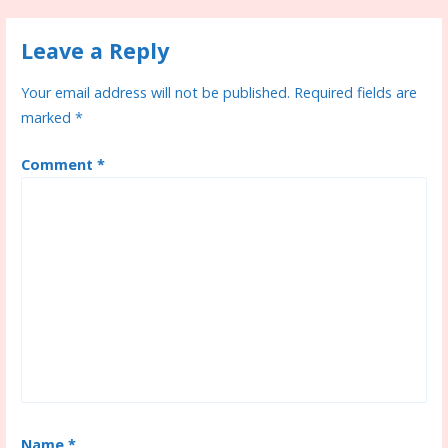
o
n
g
n
navigation
k
er
k
Leave a Reply
Your email address will not be published.
Required fields are
marked
*
Comment
*
Name
*